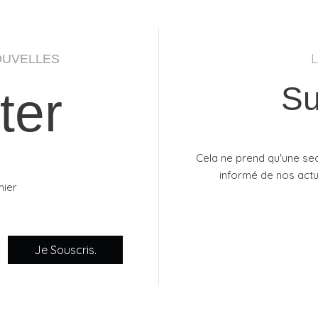
OUVELLES
Su
ter
Cela ne prend qu'une se
informé de nos actua
mier
Je Souscris.