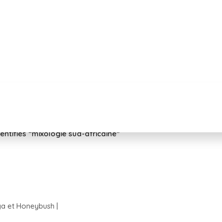
dentifiés “mixologie sud-africaine”
ga et Honeybush |