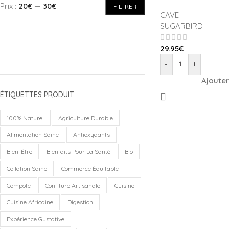
Prix :
20€
—
30€
FILTRER
CAVE
SUGARBIRD
29.95
€
-
+
Ajouter
ÉTIQUETTES PRODUIT
100% Naturel
Agriculture Durable
Alimentation Saine
Antioxydants
Bien-Être
Bienfaits Pour La Santé
Bio
Collation Saine
Commerce Équitable
Compote
Confiture Artisanale
Cuisine
Cuisine Africaine
Digestion
Expérience Gustative