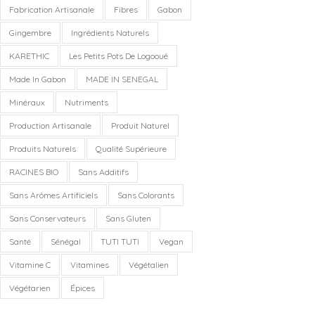
Fabrication Artisanale
Fibres
Gabon
Gingembre
Ingrédients Naturels
KARETHIC
Les Petits Pots De Logooué
Made In Gabon
MADE IN SENEGAL
Minéraux
Nutriments
Production Artisanale
Produit Naturel
Produits Naturels
Qualité Supérieure
RACINES BIO
Sans Additifs
Sans Arômes Artificiels
Sans Colorants
Sans Conservateurs
Sans Gluten
Santé
Sénégal
TUTI TUTI
Vegan
Vitamine C
Vitamines
Végétalien
Végétarien
Épices