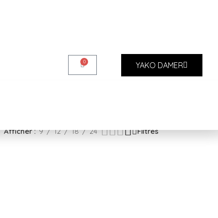
0
YAKO DAMER
Afficher
9
12
18
24
Filtres