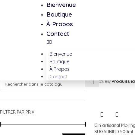
Skip to navigation
Skip to main content
Bienvenue
Boutique
À Propos
Contact
Bienvenue
Boutique
À Propos
Contact
Accueil
/
Produits i
FILTRER PAR PRIX
Gin artisanal Morin
SUGARBIRD 500ml