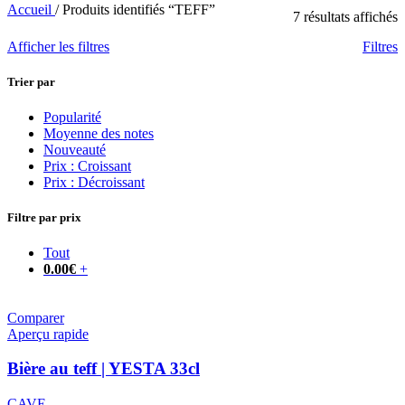
Accueil
/
Produits identifiés “TEFF”
7 résultats affichés
Afficher les filtres
Filtres
Trier par
Popularité
Moyenne des notes
Nouveauté
Prix : Croissant
Prix : Décroissant
Filtre par prix
Tout
0.00
€
+
Comparer
Aperçu rapide
Bière au teff | YESTA 33cl
CAVE