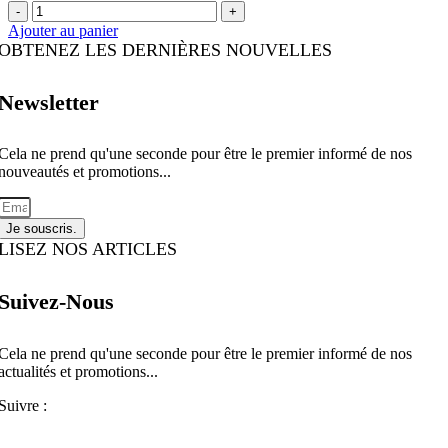
quantité
-
+
MINDFUEL
de
Ajouter au panier
285g
Porridge
OBTENEZ LES DERNIÈRES NOUVELLES
de
teff
bio
Newsletter
au
cacao
|
Cela ne prend qu'une seconde pour être le premier informé de nos
MINDFUEL
nouveautés et promotions...
285g
Je souscris.
LISEZ NOS ARTICLES
Suivez-Nous
Cela ne prend qu'une seconde pour être le premier informé de nos
actualités et promotions...​
Suivre :