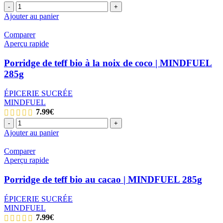
quantité
-
+
de
Ajouter au panier
Penne
de
Comparer
teff
Aperçu rapide
|
FELICIA
Porridge de teff bio à la noix de coco | MINDFUEL
250g
285g
ÉPICERIE SUCRÉE
MINDFUEL
7.99
€
quantité
-
+
de
Ajouter au panier
Porridge
de
Comparer
teff
Aperçu rapide
bio
à
Porridge de teff bio au cacao | MINDFUEL 285g
la
noix
ÉPICERIE SUCRÉE
de
MINDFUEL
coco
7.99
€
|