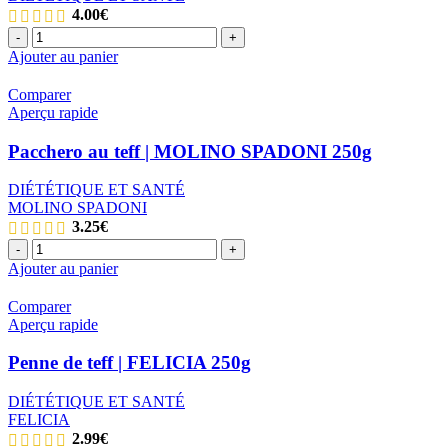
140g
4.00
€
quantité
-
+
de
Ajouter au panier
Cookies
de
Comparer
Teff
Aperçu rapide
|
TEFFANY
Pacchero au teff | MOLINO SPADONI 250g
125g
DIÉTÉTIQUE ET SANTÉ
MOLINO SPADONI
3.25
€
quantité
-
+
de
Ajouter au panier
Pacchero
au
Comparer
teff
Aperçu rapide
|
MOLINO
Penne de teff | FELICIA 250g
SPADONI
250g
DIÉTÉTIQUE ET SANTÉ
FELICIA
2.99
€