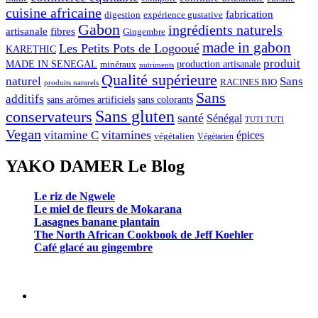
cuisine africaine
fabrication
digestion
expérience gustative
Gabon
ingrédients naturels
artisanale
fibres
Gingembre
made in gabon
Les Petits Pots de Logooué
KARETHIC
produit
MADE IN SENEGAL
minéraux
production artisanale
nutriments
Qualité supérieure
naturel
Sans
RACINES BIO
produits naturels
Sans
additifs
sans arômes artificiels
sans colorants
Sans gluten
conservateurs
santé
Sénégal
TUTI TUTI
Vegan
vitamines
vitamine C
épices
végétalien
Végétarien
YAKO DAMER Le Blog
Le riz de Ngwele
Le miel de fleurs de Mokarana
Lasagnes banane plantain
The North African Cookbook de Jeff Koehler
Café glacé au gingembre