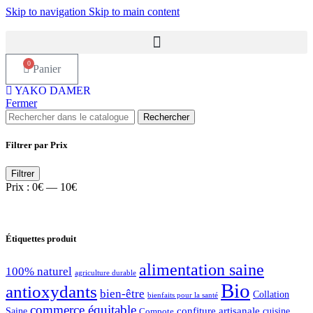
Skip to navigation
Skip to main content
0
Panier
YAKO DAMER
Fermer
Rechercher
Filtrer par Prix
Prix
Prix
Filtrer
min
max
Prix :
0€
—
10€
Étiquettes produit
alimentation saine
100% naturel
agriculture durable
Bio
antioxydants
bien-être
Collation
bienfaits pour la santé
commerce équitable
confiture artisanale
Saine
Compote
cuisine