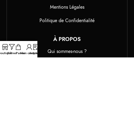
Mentions Légales
Politique de Confidentialité
À PROPOS
Qui sommes-nous ?
outique
Filtres
Panier
Mon compte
Actualités
Nous Contacter
F.A.Q
YAKO DAMER
YAKO DAMER Le Blog