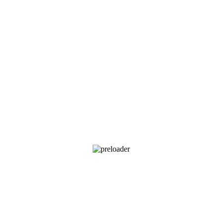
de notre avenir. Chaque action que nous entreprenons chez Kodamer l’Ép
.
e nos nouveautés et promotions...