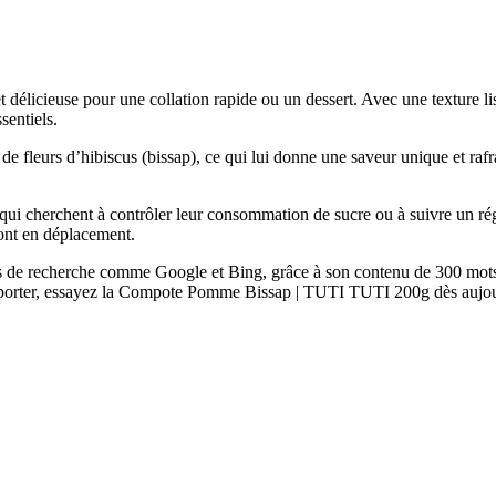
cieuse pour une collation rapide ou un dessert. Avec une texture lisse 
sentiels.
de fleurs d’hibiscus (bissap), ce qui lui donne une saveur unique et rafra
ui cherchent à contrôler leur consommation de sucre ou à suivre un rég
sont en déplacement.
s de recherche comme Google et Bing, grâce à son contenu de 300 mots 
à emporter, essayez la Compote Pomme Bissap | TUTI TUTI 200g dès aujou