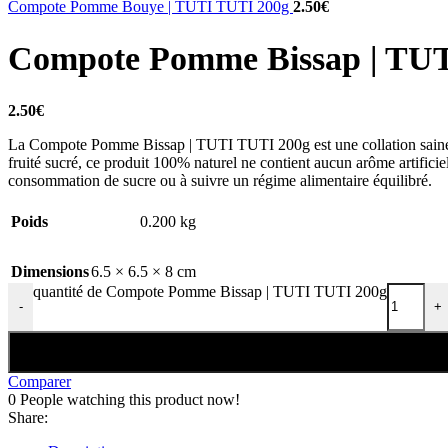
Compote Pomme Bouye | TUTI TUTI 200g
2.50
€
Compote Pomme Bissap | TU
2.50
€
La Compote Pomme Bissap | TUTI TUTI 200g est une collation saine et d
fruité sucré, ce produit 100% naturel ne contient aucun arôme artificie
consommation de sucre ou à suivre un régime alimentaire équilibré.
Poids
0.200 kg
Dimensions
6.5 × 6.5 × 8 cm
quantité de Compote Pomme Bissap | TUTI TUTI 200g
-
+
Comparer
0
People watching this product now!
Share: