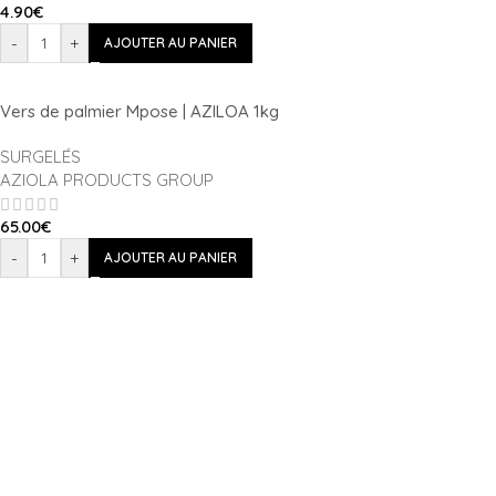
4.90
€
-
+
AJOUTER AU PANIER
Vers de palmier Mpose | AZILOA 1kg
SURGELÉS
AZIOLA PRODUCTS GROUP
65.00
€
-
+
AJOUTER AU PANIER