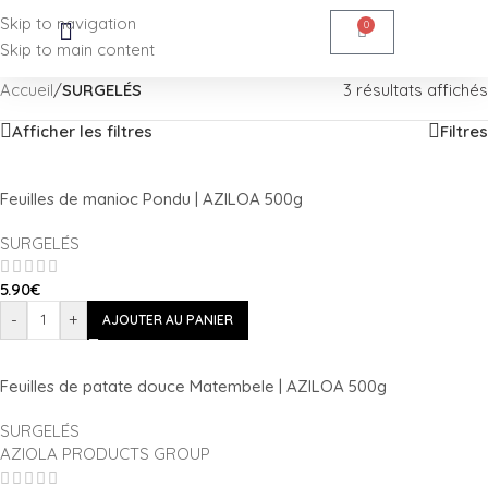
Skip to navigation
0
Skip to main content
Accueil
/
SURGELÉS
3 résultats affichés
Afficher les filtres
Filtres
Feuilles de manioc Pondu | AZILOA 500g
SURGELÉS
5.90
€
-
+
AJOUTER AU PANIER
Feuilles de patate douce Matembele | AZILOA 500g
SURGELÉS
AZIOLA PRODUCTS GROUP