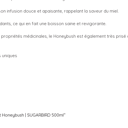
son infusion douce et apaisante, rappelant la saveur du miel.
ants, ce qui en fait une boisson saine et revigorante.
 propriétés médicinales, le Honeybush est également très prisé 
s uniques
a et Honeybush | SUGARBIRD 500ml”