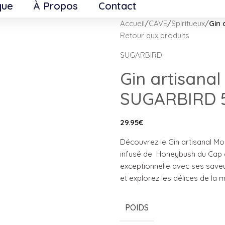
que
À Propos
Contact
Accueil
/
CAVE
/
Spiritueux
/
Gin 
Retour aux produits
SUGARBIRD
Gin artisana
SUGARBIRD 
29.95
€
Découvrez le Gin artisanal M
infusé de Honeybush du Cap e
exceptionnelle avec ses save
et explorez les délices de la m
POIDS