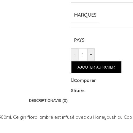
MARQUES
PAYS
-
+
AJOUTER AU PANIER
Comparer
Share:
DESCRIPTION
AVIS (0)
00ml. Ce gin floral ambré est infusé avec du Honeybush du Cap 