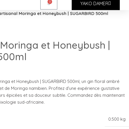
0
YAKO DAMER
artisanal Moringa et Honeybush | SUGARBIRD 500ml
l Moringa et Honeybush |
500ml
oringa et Honeybush | SUGARBIRD 500ml, un gin floral ambré
t de Moringa namibien. Profitez d’une expérience gustative
urs épicées et sa douceur subtile. Commandez dès maintenant
ixologie sud-africaine.
0.500 kg