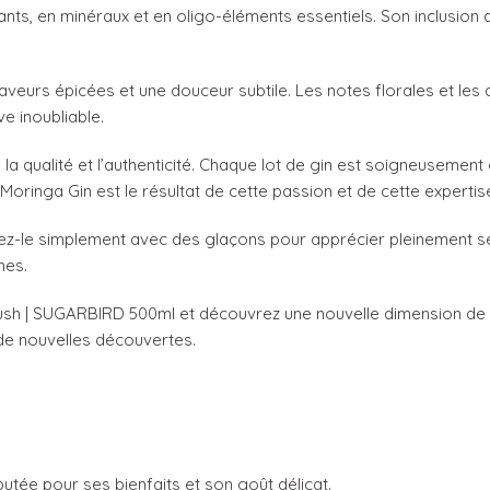
nts, en minéraux et en oligo-éléments essentiels. Son inclusion 
saveurs épicées et une douceur subtile. Les notes florales et l
e inoubliable.
la qualité et l’authenticité. Chaque lot de gin est soigneusemen
Moringa Gin est le résultat de cette passion et de cette expertis
tez-le simplement avec des glaçons pour apprécier pleinement se
nes.
sh | SUGARBIRD 500ml et découvrez une nouvelle dimension de l
de nouvelles découvertes.
utée pour ses bienfaits et son goût délicat.