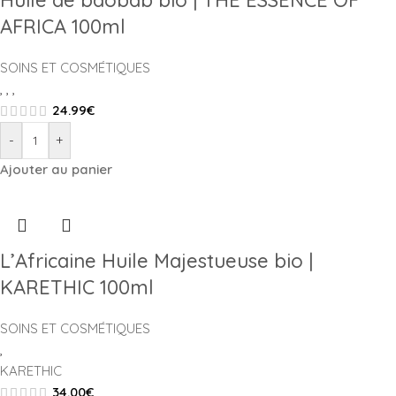
Huile de baobab bio | THE ESSENCE OF
AFRICA 100ml
SOINS ET COSMÉTIQUES
,
,
,
24.99
€
-
+
Ajouter au panier
L’Africaine Huile Majestueuse bio |
KARETHIC 100ml
SOINS ET COSMÉTIQUES
,
KARETHIC
34.00
€