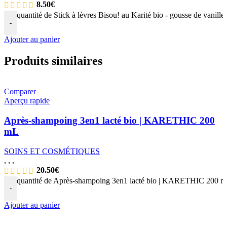
8.50
€
quantité de Stick à lèvres Bisou! au Karité bio - gousse de vani
-
Ajouter au panier
Produits similaires
Comparer
Aperçu rapide
Après-shampoing 3en1 lacté bio | KARETHIC 200
mL
SOINS ET COSMÉTIQUES
,
,
,
20.50
€
quantité de Après-shampoing 3en1 lacté bio | KARETHIC 200 
-
Ajouter au panier