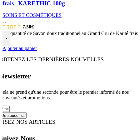
frais | KARETHIC 100g
SOINS ET COSMÉTIQUES
,
,
7.50
€
quantité de Savon doux traditionnel au Grand Cru de Karité fr
-
Ajouter au panier
OBTENEZ LES DERNIÈRES NOUVELLES
Newsletter
Cela ne prend qu'une seconde pour être le premier informé de nos
nouveautés et promotions...
Je souscris.
LISEZ NOS ARTICLES
Suivez-Nous