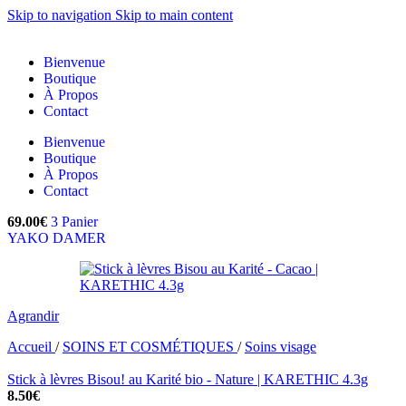
Skip to navigation
Skip to main content
Bienvenue
Boutique
À Propos
Contact
Bienvenue
Boutique
À Propos
Contact
69.00
€
3
Panier
YAKO DAMER
Agrandir
Accueil
/
SOINS ET COSMÉTIQUES
/
Soins visage
Stick à lèvres Bisou! au Karité bio - Nature | KARETHIC 4.3g
8.50
€