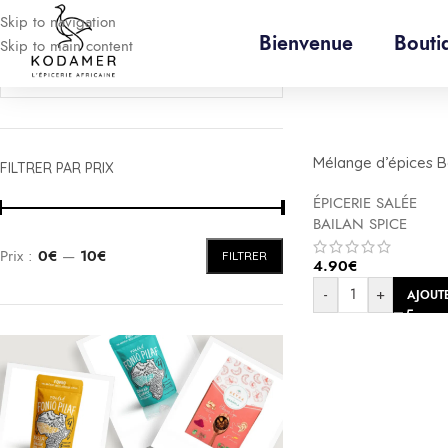
Skip to navigation
Bienvenue
Bouti
Skip to main content
Accueil
/
Produits id
Mélange d’épices B
FILTRER PAR PRIX
BAILAN SPICE 28g
ÉPICERIE SALÉE
BAILAN SPICE
Prix :
0€
—
10€
FILTRER
4.90
€
-
+
AJOUT