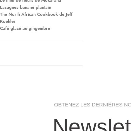
Le miel de fleurs de Mokarana
Lasagnes banane plantain
The North African Cookbook de Jeff
Koehler
Café glacé au gingembre
OBTENEZ LES DERNIÈRES N
Newslet