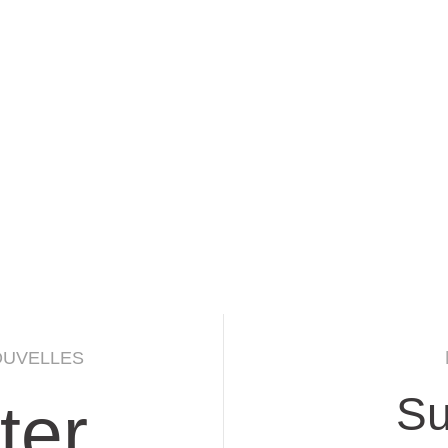
OUVELLES
Su
ter