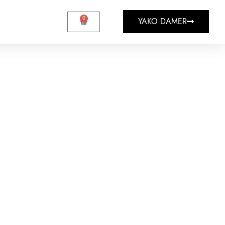
0
YAKO DAMER
Filtres
ficher
9
12
18
24