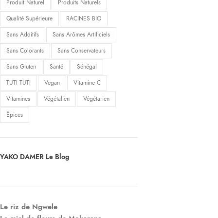
Produit Naturel
Produits Naturels
Qualité Supérieure
RACINES BIO
Sans Additifs
Sans Arômes Artificiels
Sans Colorants
Sans Conservateurs
Sans Gluten
Santé
Sénégal
TUTI TUTI
Vegan
Vitamine C
Vitamines
Végétalien
Végétarien
Épices
YAKO DAMER Le Blog
Le riz de Ngwele