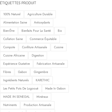
ÉTIQUETTES PRODUIT
100% Naturel
Agriculture Durable
Alimentation Saine
Antioxydants
Bien-Être
Bienfaits Pour La Santé
Bio
Collation Saine
Commerce Équitable
Compote
Confiture Artisanale
Cuisine
Cuisine Africaine
Digestion
Expérience Gustative
Fabrication Artisanale
Fibres
Gabon
Gingembre
Ingrédients Naturels
KARETHIC
Les Petits Pots De Logooué
Made In Gabon
MADE IN SENEGAL
Minéraux
Nutriments
Production Artisanale