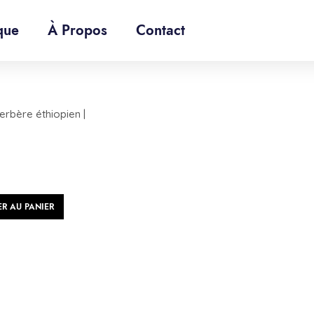
que
À Propos
Contact
entifiés “assaisonnement de qualité”
Af
erbère éthiopien |
ER AU PANIER