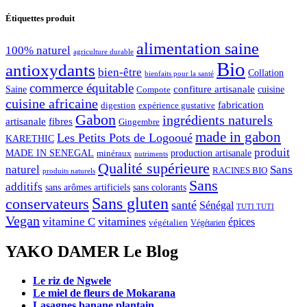
Étiquettes produit
alimentation saine
100% naturel
agriculture durable
Bio
antioxydants
bien-être
Collation
bienfaits pour la santé
commerce équitable
confiture artisanale
Saine
Compote
cuisine
cuisine africaine
fabrication
digestion
expérience gustative
Gabon
ingrédients naturels
artisanale
fibres
Gingembre
made in gabon
Les Petits Pots de Logooué
KARETHIC
produit
MADE IN SENEGAL
minéraux
production artisanale
nutriments
Qualité supérieure
naturel
Sans
RACINES BIO
produits naturels
Sans
additifs
sans arômes artificiels
sans colorants
Sans gluten
conservateurs
santé
Sénégal
TUTI TUTI
Vegan
vitamines
vitamine C
épices
végétalien
Végétarien
YAKO DAMER Le Blog
Le riz de Ngwele
Le miel de fleurs de Mokarana
Lasagnes banane plantain