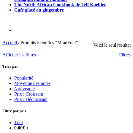
The North African Cookbook de Jeff Koehler
Café glacé au gingembre
Accueil
/
Produits identifiés “MindFuel”
Voici le seul résultat
Afficher les filtres
Filtres
Trier par
Popularité
Moyenne des notes
Nouveauté
Prix : Croissant
Prix : Décroissant
Filtre par prix
Tout
0.00
€
+