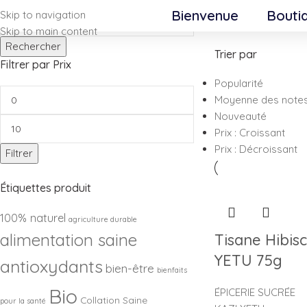
Bienvenue
Bouti
Skip to navigation
Accueil
/
Produits id
Skip to main content
Rechercher
Trier par
Filtrer par Prix
Popularité
Moyenne des note
Nouveauté
Prix : Croissant
Prix : Décroissant
Filtrer
Étiquettes produit
100% naturel
agriculture durable
alimentation saine
Tisane Hibisc
YETU 75g
antioxydants
bien-être
bienfaits
Bio
ÉPICERIE SUCRÉE
Collation Saine
pour la santé