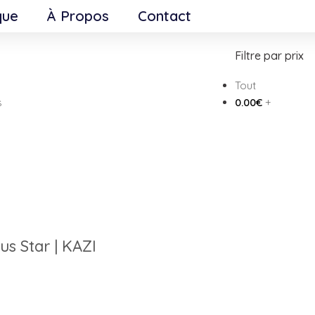
que
À Propos
Contact
entifiés “plaisir des sens”
Filtre par prix
Tout
s
0.00
€
+
us Star | KAZI