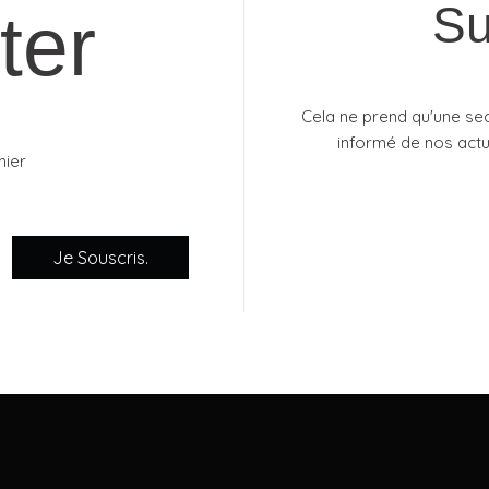
Su
ter
Cela ne prend qu'une se
informé de nos actua
mier
Je Souscris.