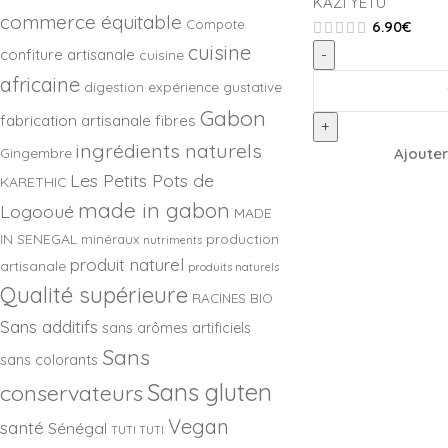
KAZI YETU
commerce équitable
Compote
6.90
€
cuisine
confiture artisanale
-
cuisine
africaine
digestion
expérience gustative
Gabon
fabrication artisanale
fibres
+
ingrédients naturels
Ajouter
Gingembre
Les Petits Pots de
KARETHIC
made in gabon
Logooué
MADE
IN SENEGAL
production
minéraux
nutriments
produit naturel
artisanale
produits naturels
Qualité supérieure
RACINES BIO
Sans additifs
sans arômes artificiels
Sans
sans colorants
Sans gluten
conservateurs
Vegan
santé
Sénégal
TUTI TUTI