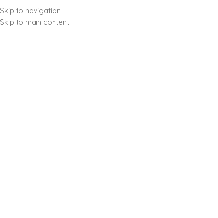
Skip to navigation
Accueil
/
Produits id
Skip to main content
Rechercher
TRIER PAR
Popularité
Moyenne des note
FILTRER PAR PRIX
Nouveauté
Prix : Croissant
Prix : Décroissant
Filtrer
Crème glacée