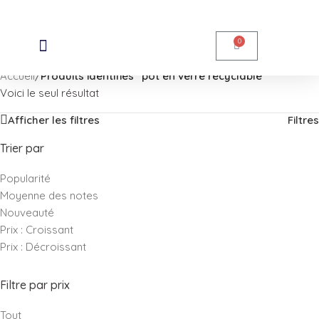
Skip to navigation
Skip to main content
0
Accueil
/
Produits identifiés “pot en verre recyclable”
Voici le seul résultat
Afficher les filtres
Filtres
Trier par
Popularité
Moyenne des notes
Nouveauté
Prix : Croissant
Prix : Décroissant
Filtre par prix
Tout