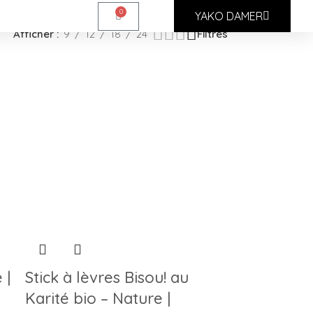
0
YAKO DAMER
Afficher
9
12
18
24
Filtres
 |
Stick à lèvres Bisou! au
Karité bio – Nature |