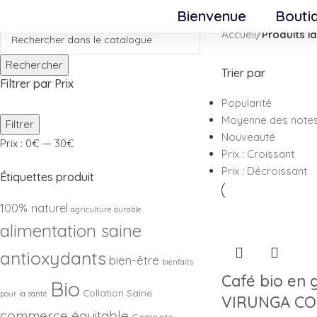
Skip to navigation
Skip to main content
Bienvenue
Bouti
Accueil
/
Produits i
Rechercher
Trier par
Filtrer par Prix
Popularité
Moyenne des note
Filtrer
Nouveauté
Prix :
0€
—
30€
Prix : Croissant
Prix : Décroissant
Étiquettes produit
100% naturel
agriculture durable
alimentation saine
antioxydants
bien-être
bienfaits
Café bio en g
Bio
Collation Saine
pour la santé
VIRUNGA CO
commerce équitable