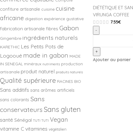
Compote
cuisine
DIÉTÉTIQUE ET SA
confiture artisanale
cuisine
VIRUNGA COFFEE
africaine
digestion
expérience gustative
7.55
€
Gabon
fabrication artisanale
fibres
-
ingrédients naturels
Gingembre
Les Petits Pots de
KARETHIC
+
made in gabon
Logooué
MADE
Ajouter au panier
IN SENEGAL
production
minéraux
nutriments
produit naturel
artisanale
produits naturels
Qualité supérieure
RACINES BIO
Sans additifs
sans arômes artificiels
Sans
sans colorants
Sans gluten
conservateurs
Vegan
santé
Sénégal
TUTI TUTI
vitamines
vitamine C
végétalien