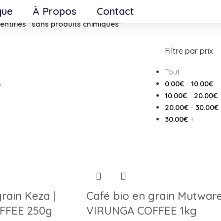
que
À Propos
Contact
dentifiés “sans produits chimiques”
Filtre par prix
Tout
s
0.00
€
-
10.00
€
10.00
€
-
20.00
€
20.00
€
-
30.00
€
30.00
€
+
rain Keza |
Café bio en grain Mutware
FFEE 250g
VIRUNGA COFFEE 1kg