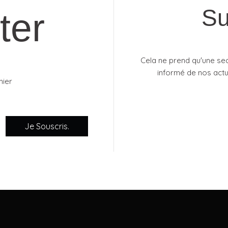
Su
ter
Cela ne prend qu'une se
informé de nos actua
mier
Je Souscris.