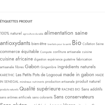
ÉTIQUETTES PRODUIT
alimentation saine
100% naturel
agriculture durable
Bio
antioxydants
bien-être
Collation Saine
bienfaits pour la santé
commerce équitable
confiture artisanale
cuisine
Compote
cuisine africaine
fabrication
digestion
expérience gustative
Gabon
ingrédients naturels
artisanale
fibres
Gingembre
made in gabon
Les Petits Pots de Logooué
KARETHIC
MADE
produit naturel
IN SENEGAL
production artisanale
minéraux
nutriments
Qualité supérieure
Sans additifs
RACINES BIO
produits naturels
Sans conservateurs
sans arômes artificiels
sans colorants
Sans gluten