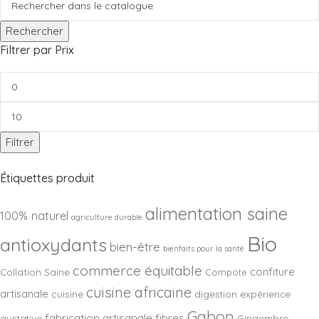
Rechercher
Filtrer par Prix
Filtrer
Étiquettes produit
alimentation saine
100% naturel
agriculture durable
Bio
antioxydants
bien-être
bienfaits pour la santé
commerce équitable
confiture
Collation Saine
Compote
cuisine africaine
artisanale
cuisine
digestion
expérience
Gabon
fabrication artisanale
fibres
gustative
Gingembre