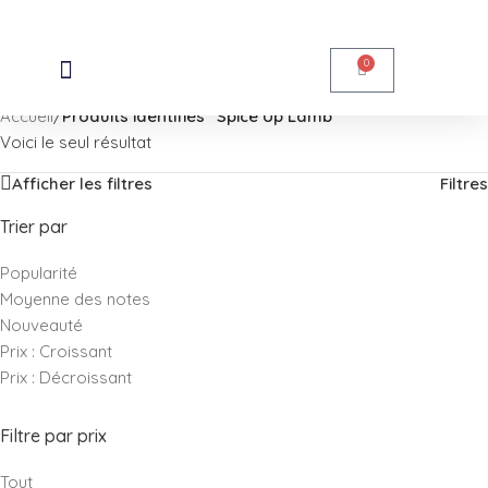
Skip to navigation
Skip to main content
0
Accueil
/
Produits identifiés “Spice Up Lamb”
Voici le seul résultat
Afficher les filtres
Filtres
Trier par
Popularité
Moyenne des notes
Nouveauté
Prix : Croissant
Prix : Décroissant
Filtre par prix
Tout