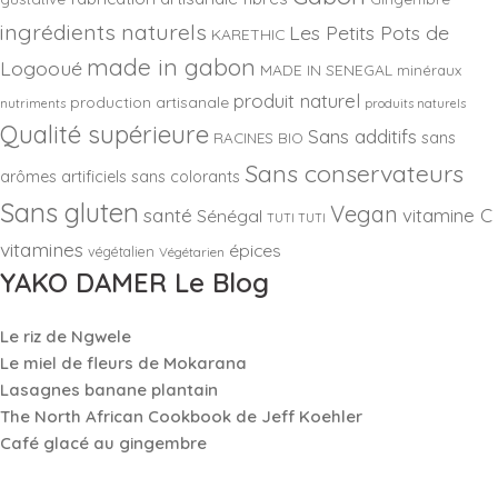
ingrédients naturels
Les Petits Pots de
KARETHIC
made in gabon
Logooué
MADE IN SENEGAL
minéraux
produit naturel
production artisanale
nutriments
produits naturels
Qualité supérieure
Sans additifs
sans
RACINES BIO
Sans conservateurs
arômes artificiels
sans colorants
Sans gluten
Vegan
santé
vitamine C
Sénégal
TUTI TUTI
vitamines
épices
végétalien
Végétarien
YAKO DAMER Le Blog
Le riz de Ngwele
Le miel de fleurs de Mokarana
Lasagnes banane plantain
The North African Cookbook de Jeff Koehler
Café glacé au gingembre