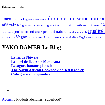
Étiquettes produit
antiox
alimentation saine
100% naturel
agriculture durable
G
africaine
fabrication artisanale
fibres
digestion
expérience gustative
Qualité 
produit naturel
production artisanale
nutriments
produits naturels
Vegan
vitamines
vitamine C
épices
végétalien
Végétarien
TUTI TUTI
YAKO DAMER Le Blog
Le riz de Ngwele
Le miel de fleurs de Mokarana
Lasagnes banane plantain
The North African Cookbook de Jeff Koehler
Café glacé au gingembre
Accueil
/
Produits identifiés “superfood”