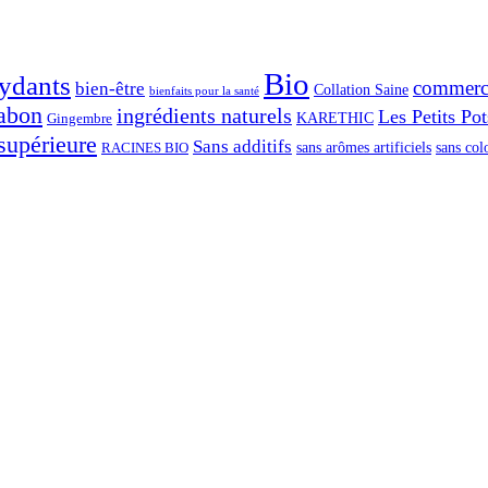
Bio
ydants
commerce
bien-être
Collation Saine
bienfaits pour la santé
abon
ingrédients naturels
Les Petits Po
Gingembre
KARETHIC
supérieure
Sans additifs
sans arômes artificiels
sans col
RACINES BIO