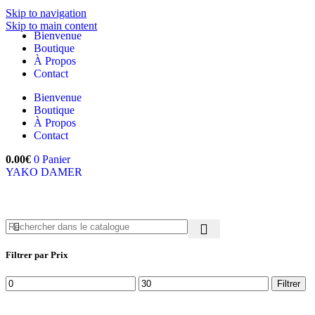
Skip to navigation
Skip to main content
Bienvenue
Boutique
À Propos
Contact
Bienvenue
Boutique
À Propos
Contact
0.00
€
0
Panier
YAKO DAMER
Filtrer par Prix
Prix
Prix
Filtrer
min
max