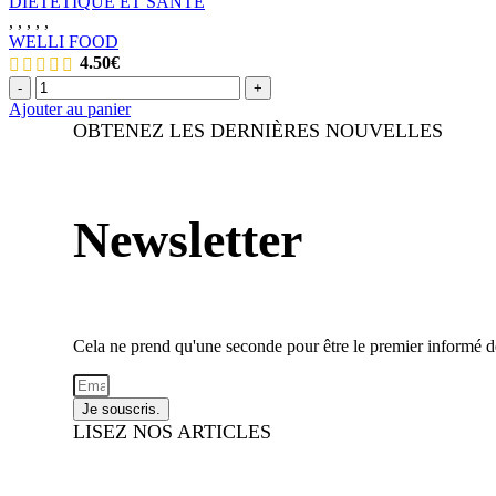
DIÉTÉTIQUE ET SANTÉ
200g
,
,
,
,
,
WELLI FOOD
4.50
€
quantité
-
+
de
Ajouter au panier
Pulpe
OBTENEZ LES DERNIÈRES NOUVELLES
de
fruit
de
la
Newsletter
passion
séchée
bio
|
WELLI
FOOD
50g
Cela ne prend qu'une seconde pour être le premier informé d
Je souscris.
LISEZ NOS ARTICLES