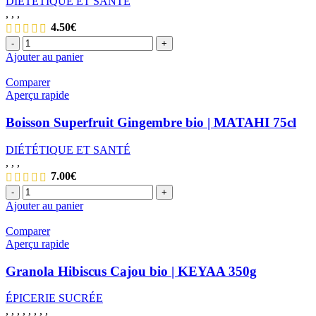
DIÉTÉTIQUE ET SANTÉ
,
,
,
4.50
€
quantité
-
+
de
Ajouter au panier
Boisson
Superfruit
Comparer
Baobab
Aperçu rapide
Gingembre
bio
Boisson Superfruit Gingembre bio | MATAHI 75cl
|
MATAHI
DIÉTÉTIQUE ET SANTÉ
75cl
,
,
,
7.00
€
quantité
-
+
de
Ajouter au panier
Boisson
Superfruit
Comparer
Gingembre
Aperçu rapide
bio
|
Granola Hibiscus Cajou bio | KEYAA 350g
MATAHI
75cl
ÉPICERIE SUCRÉE
,
,
,
,
,
,
,
,