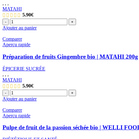
,
,
,
MATAHI
5.90
€
quantité
-
+
de
Ajouter au panier
Préparation
de
Comparer
fruits
Aperçu rapide
Baobab
bio
Préparation de fruits Gingembre bio | MATAHI 200g
|
MATAHI
ÉPICERIE SUCRÉE
200g
,
,
,
MATAHI
5.90
€
quantité
-
+
de
Ajouter au panier
Préparation
de
Comparer
fruits
Aperçu rapide
Gingembre
bio
Pulpe de fruit de la passion séchée bio | WELLI FOO
|
MATAHI