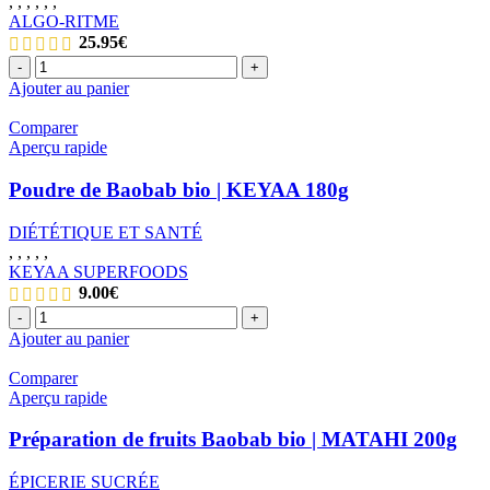
,
,
,
,
,
,
ALGO-RITME
25.95
€
quantité
-
+
de
Ajouter au panier
Paillettes
de
Comparer
spiruline
Aperçu rapide
|
ALGO-
Poudre de Baobab bio | KEYAA 180g
RITME
90g
DIÉTÉTIQUE ET SANTÉ
,
,
,
,
,
KEYAA SUPERFOODS
9.00
€
quantité
-
+
de
Ajouter au panier
Poudre
de
Comparer
Baobab
Aperçu rapide
bio
|
Préparation de fruits Baobab bio | MATAHI 200g
KEYAA
180g
ÉPICERIE SUCRÉE