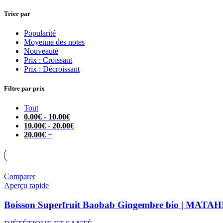
Trier par
Popularité
Moyenne des notes
Nouveauté
Prix : Croissant
Prix : Décroissant
Filtre par prix
Tout
0.00
€
-
10.00
€
10.00
€
-
20.00
€
20.00
€
+
Comparer
Aperçu rapide
Boisson Superfruit Baobab Gingembre bio | MATAHI