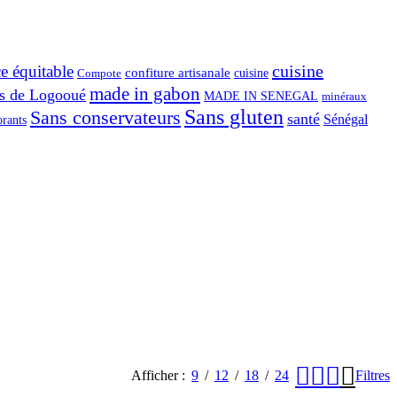
cuisine
 équitable
confiture artisanale
Compote
cuisine
made in gabon
ts de Logooué
MADE IN SENEGAL
minéraux
Sans gluten
Sans conservateurs
santé
Sénégal
orants
Afficher
9
12
18
24
Filtres