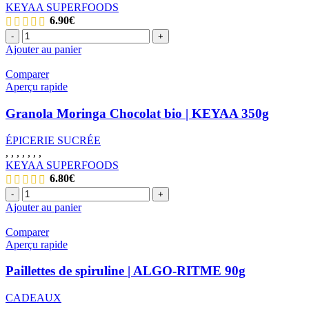
KEYAA SUPERFOODS
6.90
€
quantité
-
+
de
Ajouter au panier
Granola
Hibiscus
Comparer
Cajou
Aperçu rapide
bio
|
Granola Moringa Chocolat bio | KEYAA 350g
KEYAA
350g
ÉPICERIE SUCRÉE
,
,
,
,
,
,
,
KEYAA SUPERFOODS
6.80
€
quantité
-
+
de
Ajouter au panier
Granola
Moringa
Comparer
Chocolat
Aperçu rapide
bio
|
Paillettes de spiruline | ALGO-RITME 90g
KEYAA
350g
CADEAUX