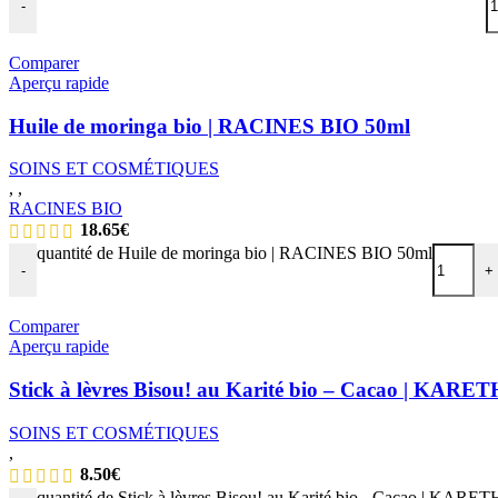
-
Comparer
Aperçu rapide
Huile de moringa bio | RACINES BIO 50ml
SOINS ET COSMÉTIQUES
,
,
RACINES BIO
18.65
€
quantité de Huile de moringa bio | RACINES BIO 50ml
-
+
Comparer
Aperçu rapide
Stick à lèvres Bisou! au Karité bio – Cacao | KARET
SOINS ET COSMÉTIQUES
,
8.50
€
quantité de Stick à lèvres Bisou! au Karité bio - Cacao | KARE