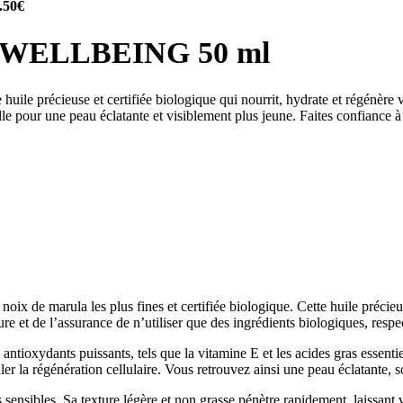
.50
€
HU WELLBEING 50 ml
précieuse et certifiée biologique qui nourrit, hydrate et régénère vo
relle pour une peau éclatante et visiblement plus jeune. Faites confia
e marula les plus fines et certifiée biologique. Cette huile précieuse 
ieure et de l’assurance de n’utiliser que des ingrédients biologiques, res
antioxydants puissants, tels que la vitamine E et les acides gras essentie
ler la régénération cellulaire. Vous retrouvez ainsi une peau éclatante, 
sensibles. Sa texture légère et non grasse pénètre rapidement, laissant 