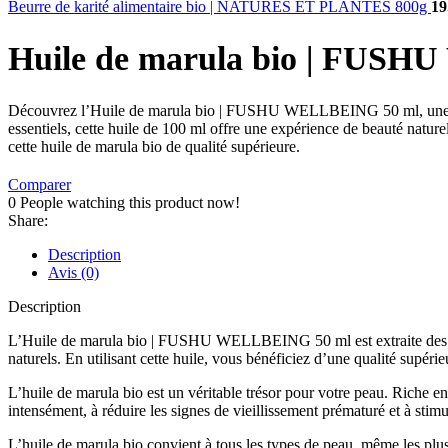
Beurre de karité alimentaire bio | NATURES ET PLANTES 800g
19
Huile de marula bio | FUS
Découvrez l’Huile de marula bio | FUSHU WELLBEING 50 ml, une huile 
essentiels, cette huile de 100 ml offre une expérience de beauté natu
cette huile de marula bio de qualité supérieure.
Comparer
0
People watching this product now!
Share:
Description
Avis (0)
Description
L’Huile de marula bio | FUSHU WELLBEING 50 ml est extraite des noix d
naturels. En utilisant cette huile, vous bénéficiez d’une qualité supér
L’huile de marula bio est un véritable trésor pour votre peau. Riche en 
intensément, à réduire les signes de vieillissement prématuré et à stimu
L’huile de marula bio convient à tous les types de peau, même les plus 