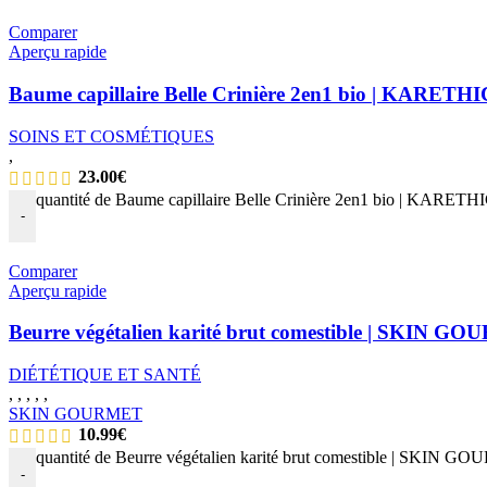
Comparer
Aperçu rapide
Baume capillaire Belle Crinière 2en1 bio | KARETH
SOINS ET COSMÉTIQUES
,
23.00
€
quantité de Baume capillaire Belle Crinière 2en1 bio | KARETH
-
Comparer
Aperçu rapide
Beurre végétalien karité brut comestible | SKIN G
DIÉTÉTIQUE ET SANTÉ
,
,
,
,
,
SKIN GOURMET
10.99
€
quantité de Beurre végétalien karité brut comestible | SKIN 
-