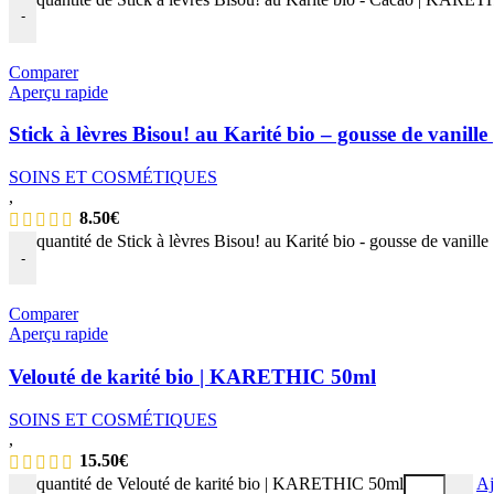
-
Comparer
Aperçu rapide
Stick à lèvres Bisou! au Karité bio – gousse de vani
SOINS ET COSMÉTIQUES
,
8.50
€
quantité de Stick à lèvres Bisou! au Karité bio - gousse de vani
-
Comparer
Aperçu rapide
Velouté de karité bio | KARETHIC 50ml
SOINS ET COSMÉTIQUES
,
15.50
€
quantité de Velouté de karité bio | KARETHIC 50ml
Aj