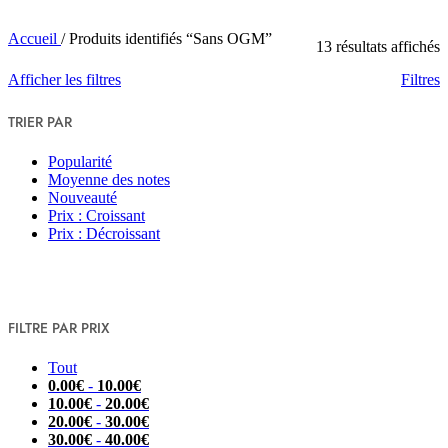
Accueil
/
Produits identifiés “Sans OGM”
13 résultats affichés
Afficher les filtres
Filtres
TRIER PAR
Popularité
Moyenne des notes
Nouveauté
Prix : Croissant
Prix : Décroissant
FILTRE PAR PRIX
Tout
0.00
€
-
10.00
€
10.00
€
-
20.00
€
20.00
€
-
30.00
€
30.00
€
-
40.00
€