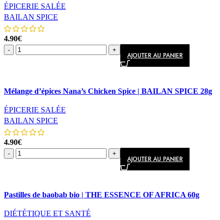
ÉPICERIE SALÉE
BAILAN SPICE
4.90
€
-
+
AJOUTER AU PANIER
Comparer
Mélange d’épices Nana’s Chicken Spice | BAILAN SPICE 28g
Aperçu rapide
ÉPICERIE SALÉE
BAILAN SPICE
4.90
€
-
+
AJOUTER AU PANIER
Comparer
Pastilles de baobab bio | THE ESSENCE OF AFRICA 60g
Aperçu rapide
DIÉTÉTIQUE ET SANTÉ