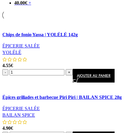
40.00
€
+
Comparer
Chips de fonio Yassa | YOLÉLÉ 142g
Aperçu rapide
ÉPICERIE SALÉE
YOLÉLÉ
4.55
€
-
+
AJOUTER AU PANIER
Comparer
Épices grillades et barbecue Piri Piri | BAILAN SPICE 28g
Aperçu rapide
ÉPICERIE SALÉE
BAILAN SPICE
4.90
€