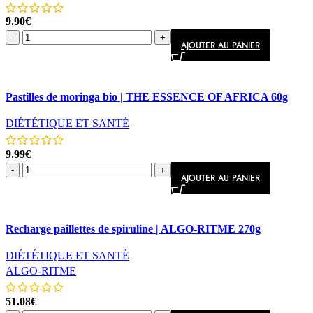
9.90
€
-
+
AJOUTER AU PANIER
Comparer
Pastilles de moringa bio | THE ESSENCE OF AFRICA 60g
Aperçu rapide
DIÉTÉTIQUE ET SANTÉ
9.99
€
-
+
AJOUTER AU PANIER
Comparer
Recharge paillettes de spiruline | ALGO-RITME 270g
Aperçu rapide
DIÉTÉTIQUE ET SANTÉ
ALGO-RITME
51.08
€