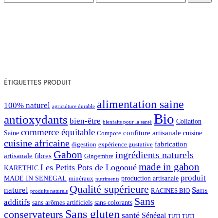
ÉTIQUETTES PRODUIT
alimentation saine
100% naturel
agriculture durable
Bio
antioxydants
bien-être
Collation
bienfaits pour la santé
commerce équitable
confiture artisanale
Saine
Compote
cuisine
cuisine africaine
fabrication
digestion
expérience gustative
Gabon
ingrédients naturels
artisanale
fibres
Gingembre
made in gabon
Les Petits Pots de Logooué
KARETHIC
produit
MADE IN SENEGAL
minéraux
production artisanale
nutriments
Qualité supérieure
naturel
Sans
RACINES BIO
produits naturels
Sans
additifs
sans arômes artificiels
sans colorants
Sans gluten
conservateurs
santé
Sénégal
TUTI TUTI