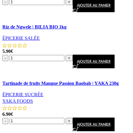
-
+
AJOUTER AU PANIER
Comparer
Riz de Ngwele | BILIA BIO 1kg
Aperçu rapide
ÉPICERIE SALÉE
5.90
€
-
+
AJOUTER AU PANIER
Comparer
Tartinade de fruits Mangue Passion Baobab | YAKA 230g
Aperçu rapide
ÉPICERIE SUCRÉE
YAKA FOODS
6.90
€
-
+
AJOUTER AU PANIER