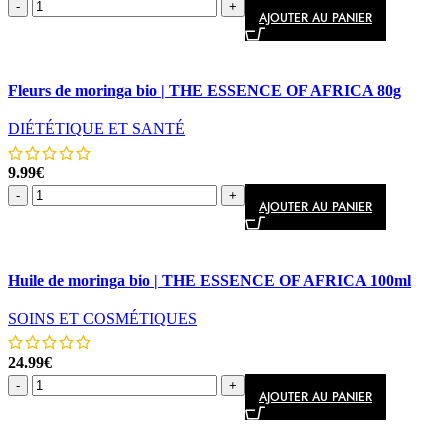
-
+
AJOUTER AU PANIER
Comparer
Fleurs de moringa bio | THE ESSENCE OF AFRICA 80g
Aperçu rapide
DIÉTÉTIQUE ET SANTÉ
9.99
€
-
+
AJOUTER AU PANIER
Comparer
Huile de moringa bio | THE ESSENCE OF AFRICA 100ml
Aperçu rapide
SOINS ET COSMÉTIQUES
24.99
€
-
+
AJOUTER AU PANIER