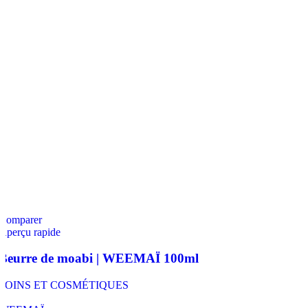
Comparer
Aperçu rapide
Beurre de moabi | WEEMAÏ 100ml
SOINS ET COSMÉTIQUES
,