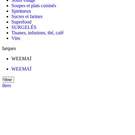
Soins visage
Soupes et plats cuisinés
Spiritueux
Sucres et farines
Superfood
SURGELÉS
Tisanes, infusions, thé, café
Vins
Marques
WEEMAÏ
WEEMAÏ
Filtrer
Filtres