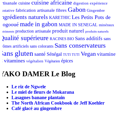
cuisine africaine
artisanale
cuisine
digestion
expérience
Gabon
fabrication artisanale
fibres
gustative
Gingembre
ingrédients naturels
Les Petits Pots de
KARETHIC
made in gabon
Logooué
MADE IN SENEGAL
minéraux
produit naturel
production artisanale
nutriments
produits naturels
Qualité supérieure
Sans additifs
sans
RACINES BIO
Sans conservateurs
arômes artificiels
sans colorants
Sans gluten
Vegan
santé
vitamine
Sénégal
TUTI TUTI
vitamines
C
épices
végétalien
Végétarien
YAKO DAMER Le Blog
Le riz de Ngwele
Le miel de fleurs de Mokarana
Lasagnes banane plantain
The North African Cookbook de Jeff Koehler
Café glacé au gingembre