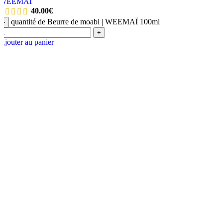
WEEMAÏ
40.00
€
quantité de Beurre de moabi | WEEMAÏ 100ml
-
+
Ajouter au panier