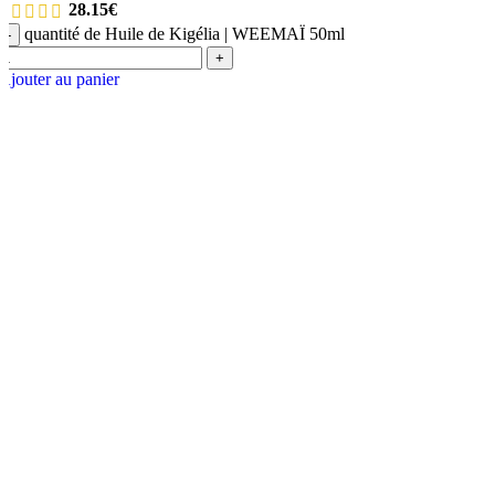
28.15
€
quantité de Huile de Kigélia | WEEMAÏ 50ml
-
+
Ajouter au panier