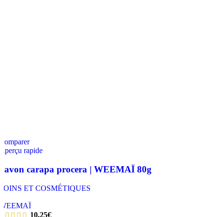
Comparer
Aperçu rapide
Savon carapa procera | WEEMAÏ 80g
SOINS ET COSMÉTIQUES
,
WEEMAÏ
10.25
€