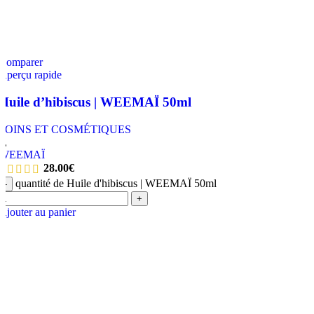
Comparer
Aperçu rapide
Huile d’hibiscus | WEEMAÏ 50ml
SOINS ET COSMÉTIQUES
,
,
WEEMAÏ
28.00
€
quantité de Huile d'hibiscus | WEEMAÏ 50ml
-
+
Ajouter au panier