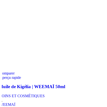
Comparer
Aperçu rapide
Huile de Kigélia | WEEMAÏ 50ml
SOINS ET COSMÉTIQUES
,
,
WEEMAÏ