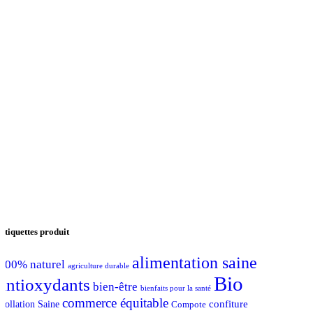
Étiquettes produit
alimentation saine
100% naturel
agriculture durable
Bio
antioxydants
bien-être
bienfaits pour la santé
commerce équitable
confiture
Collation Saine
Compote