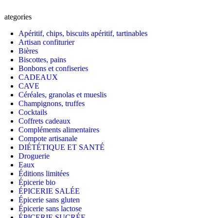
Categories
Apéritif, chips, biscuits apéritif, tartinables
Artisan confiturier
Bières
Biscottes, pains
Bonbons et confiseries
CADEAUX
CAVE
Céréales, granolas et mueslis
Champignons, truffes
Cocktails
Coffrets cadeaux
Compléments alimentaires
Compote artisanale
DIÉTÉTIQUE ET SANTÉ
Droguerie
Eaux
Éditions limitées
Épicerie bio
ÉPICERIE SALÉE
Épicerie sans gluten
Épicerie sans lactose
ÉPICERIE SUCRÉE