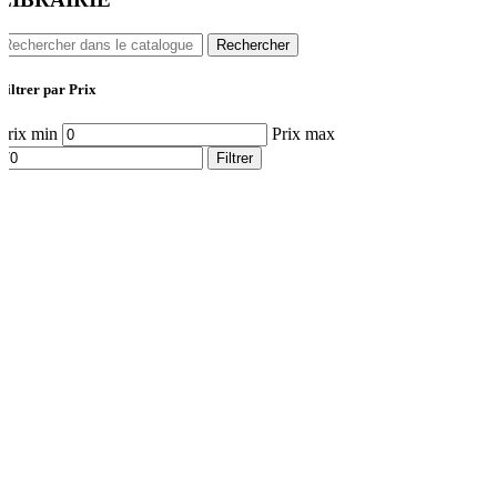
Rechercher
Filtrer par Prix
Prix min
Prix max
Filtrer