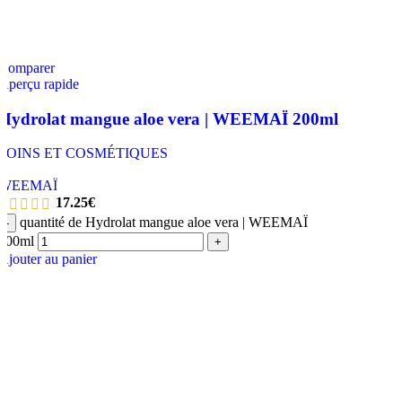
Comparer
Aperçu rapide
Hydrolat mangue aloe vera | WEEMAÏ 200ml
SOINS ET COSMÉTIQUES
,
WEEMAÏ
17.25
€
quantité de Hydrolat mangue aloe vera | WEEMAÏ
-
200ml
+
Ajouter au panier