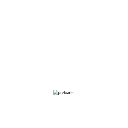
+
+
+