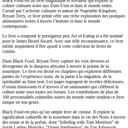
Black Food est un livre magnifique et novateur qui explore la
culture culinaire noire aux États-Unis et dans le monde entier.
Curaté
par l’activiste culinaire et auteur de Vegetable Kingdom,
Bryant Terry, ce livre primé offre une riche exploration des pratiques
alimentaires noires à travers l’histoire et dans le monde
contemporain.
Le livre a remporté le prestigieux prix Art of Eating et a été nominé
pour le James Beard Award. Avec une telle reconnaissance, ce livre
mérite amplement d’être ajouté à votre collection de livres de
cuisine.
Dans Black Food, Bryant Terry capture les voix diverses et
divergentes de la diaspora africaine à travers le prisme de la
nourriture. Le livre est divisé en chapitres qui explorent différentes
parties de l’expérience noire, de la patrie à la migration, de la
spiritualité au futur noir. Les pages regorgent de recettes délicieuses,
d’essais émouvants et d’œuvres d’art saisissantes qui célèbrent la
culture noire sous toutes ses formes. Les contributions de plus de
100 personnalités culturelles noires du monde entier rendent ce livre
unique en son genre.
Black Food est plus qu’un simple livre de cuisine. Il explore la
signification culturelle de la nourriture dans la vie des Noirs à travers
des essais et de la poésie, dont “Jollofing with Toni Morrison” de
Sarah Ladipo Manyika, “Queer Intelligence” de Zoe Adjonyoh,